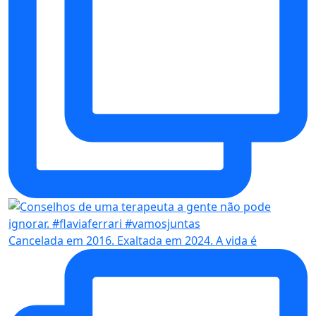
Cancelada em 2016. Exaltada em 2024. A vida é