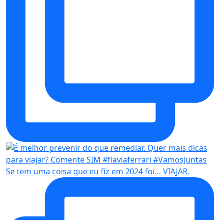
Se tem uma coisa que eu fiz em 2024 foi… VIAJAR.