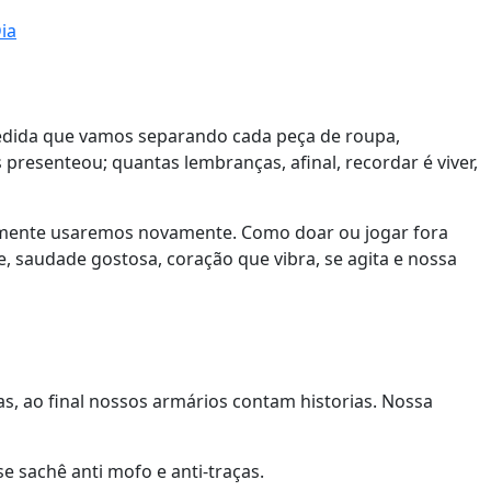
ia
medida que vamos separando cada peça de roupa,
resenteou; quantas lembranças, afinal, recordar é viver,
cilmente usaremos novamente. Como doar ou jogar fora
 saudade gostosa, coração que vibra, se agita e nossa
as, ao final nossos armários contam historias. Nossa
 sachê anti mofo e anti-traças.