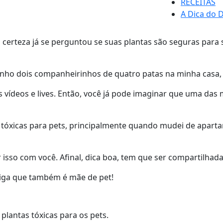
RECEITAS
A Dica do D
erteza já se perguntou se suas plantas são seguras para se
enho dois companheirinhos de quatro patas na minha casa,
s vídeos e lives. Então, você já pode imaginar que uma das
 tóxicas para pets, principalmente quando mudei de apart
 isso com você. Afinal, dica boa, tem que ser compartilhada
miga que também é mãe de pet!
lantas tóxicas para os pets.