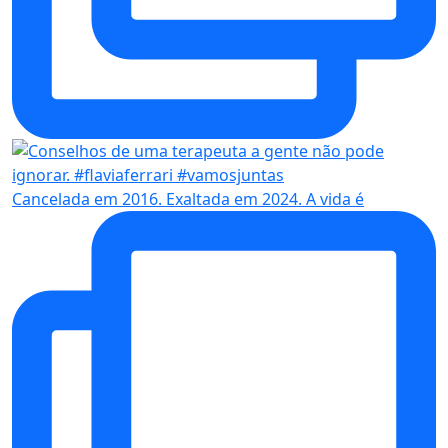
Cancelada em 2016. Exaltada em 2024. A vida é