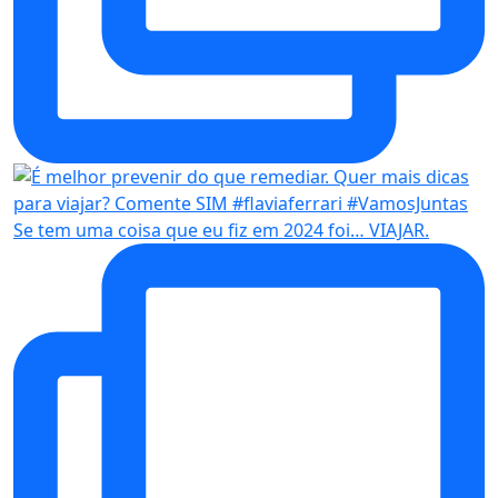
Se tem uma coisa que eu fiz em 2024 foi… VIAJAR.