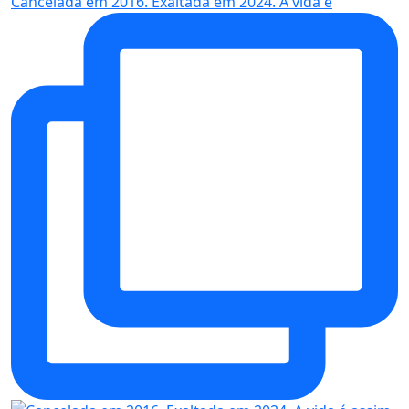
Cancelada em 2016. Exaltada em 2024. A vida é