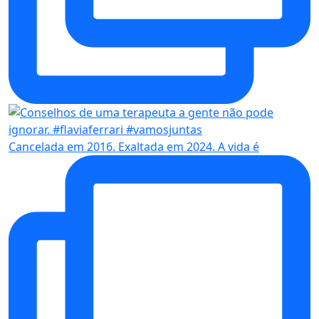
Cancelada em 2016. Exaltada em 2024. A vida é