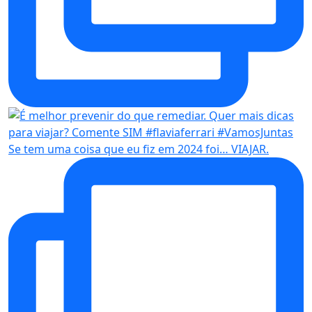
Se tem uma coisa que eu fiz em 2024 foi… VIAJAR.