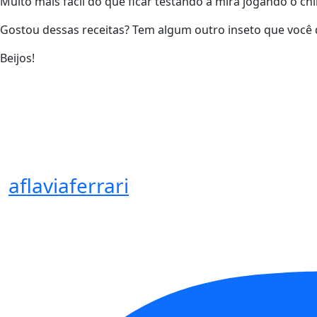
Muito mais fácil do que ficar testando a mira jogando o ch
Gostou dessas receitas? Tem algum outro inseto que você 
Beijos!
aflaviaferrari