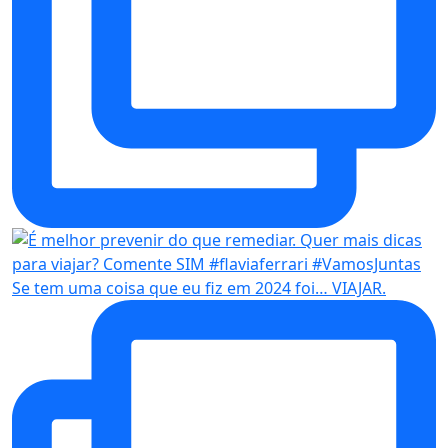
Se tem uma coisa que eu fiz em 2024 foi… VIAJAR.