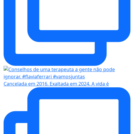
Cancelada em 2016. Exaltada em 2024. A vida é