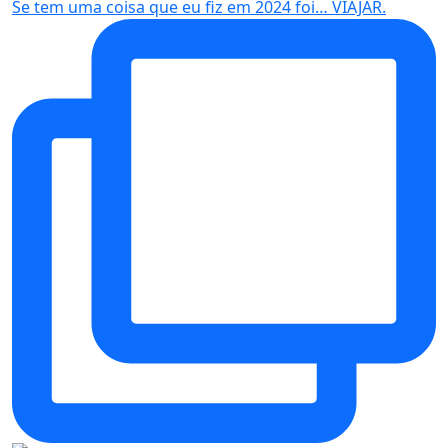
Se tem uma coisa que eu fiz em 2024 foi… VIAJAR.