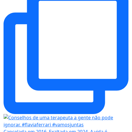
Cancelada em 2016. Exaltada em 2024. A vida é