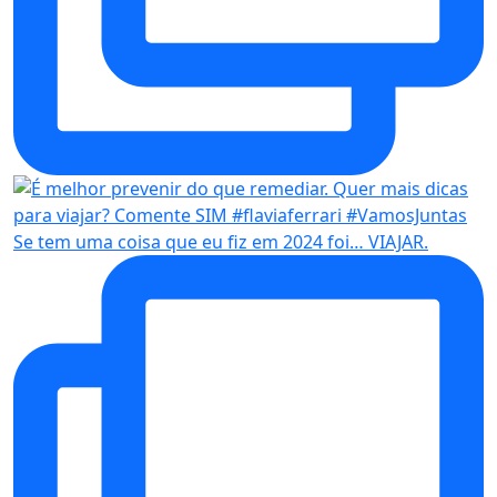
Se tem uma coisa que eu fiz em 2024 foi… VIAJAR.