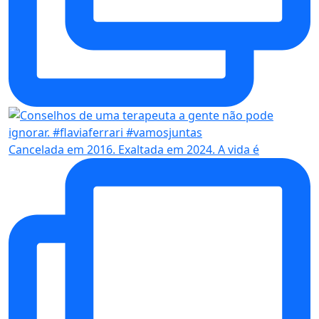
Cancelada em 2016. Exaltada em 2024. A vida é