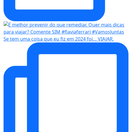
Se tem uma coisa que eu fiz em 2024 foi… VIAJAR.