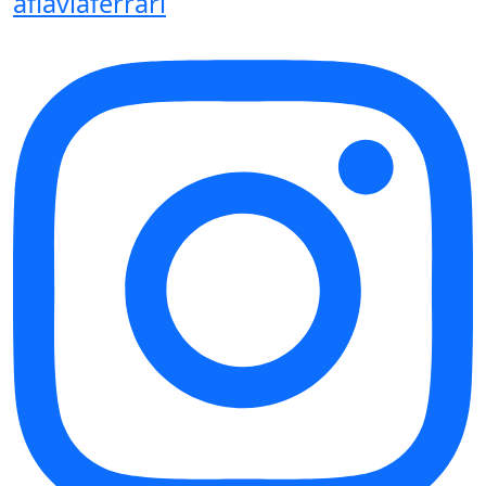
aflaviaferrari