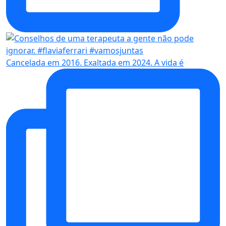
Cancelada em 2016. Exaltada em 2024. A vida é