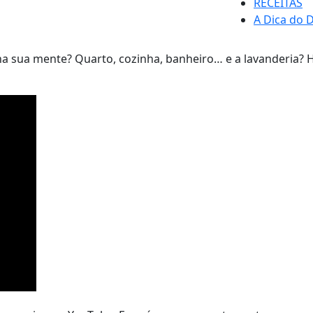
RECEITAS
A Dica do D
sua mente? Quarto, cozinha, banheiro… e a lavanderia? Ho