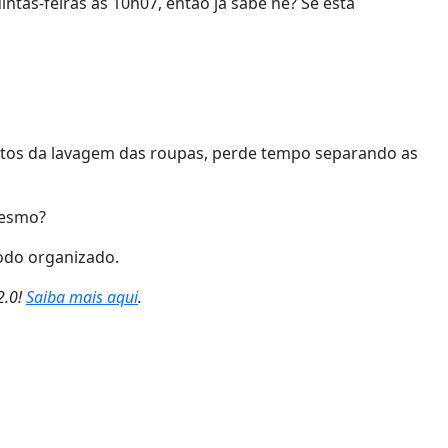
tas-feiras às 10h07, então já sabe né? Se está
tos da lavagem das roupas, perde tempo separando as
mesmo?
modo organizado.
2.0!
Saiba mais aqui
.