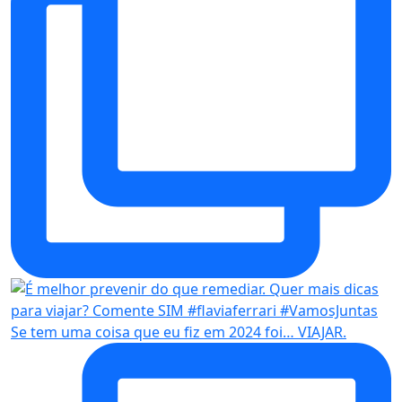
Se tem uma coisa que eu fiz em 2024 foi… VIAJAR.