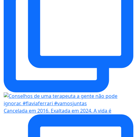
Cancelada em 2016. Exaltada em 2024. A vida é