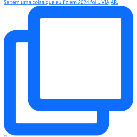
Se tem uma coisa que eu fiz em 2024 foi… VIAJAR.