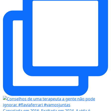
Cancelada em 2016. Exaltada em 2024. A vida é