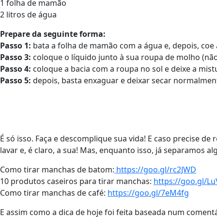
1 folha de mamão
2 litros de água
Prepare da seguinte forma:
Passo 1:
bata a folha de mamão com a água e, depois, coe 
Passo 3:
coloque o líquido junto à sua roupa de molho (não
Passo 4:
coloque a bacia com a roupa no sol e deixe a mist
Passo 5:
depois, basta enxaguar e deixar secar normalmen
É só isso. Faça e descomplique sua vida! E caso precise de 
lavar e, é claro, a sua! Mas, enquanto isso, já separamos a
Como tirar manchas de batom:
https://goo.gl/rc2JWD
10 produtos caseiros para tirar manchas:
https://goo.gl/
Como tirar manchas de café:
https://goo.gl/7eM4fg
E assim como a dica de hoje foi feita baseada num comentá