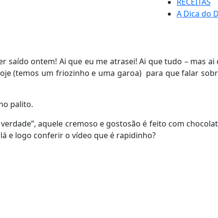
RECEITAS
A Dica do D
r saído ontem! Ai que eu me atrasei! Ai que tudo – mas ai
e (temos um friozinho e uma garoa) para que falar sobre
no palito.
e verdade”, aquele cremoso e gostosão é feito com chocola
á e logo conferir o vídeo que é rapidinho?