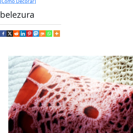
[Como Decorar]
belezura