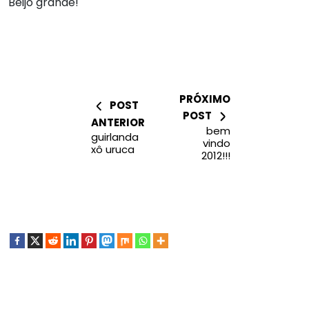
Beijo grande!
PRÓXIMO
POST
POST
ANTERIOR
bem
guirlanda
vindo
xô uruca
2012!!!