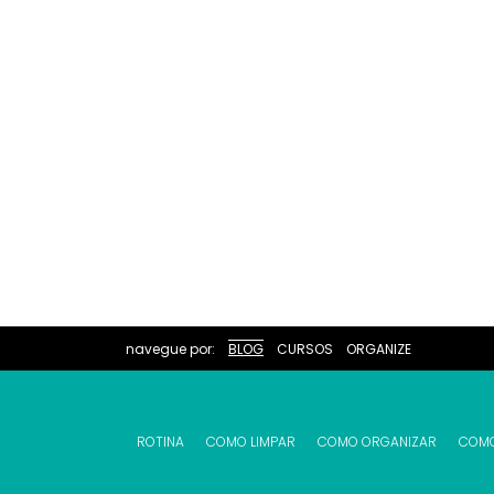
navegue por:
BLOG
CURSOS
ORGANIZE
ROTINA
COMO LIMPAR
COMO ORGANIZAR
COM