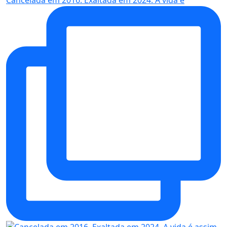
Cancelada em 2016. Exaltada em 2024. A vida é