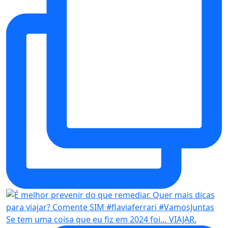
Se tem uma coisa que eu fiz em 2024 foi… VIAJAR.