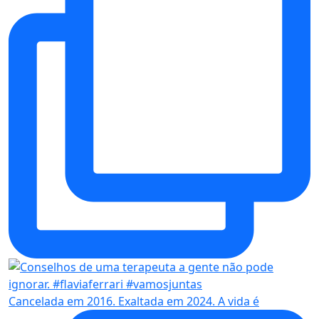
Cancelada em 2016. Exaltada em 2024. A vida é