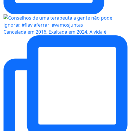
Cancelada em 2016. Exaltada em 2024. A vida é