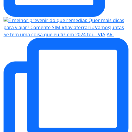
Se tem uma coisa que eu fiz em 2024 foi… VIAJAR.