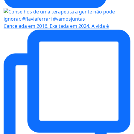
Cancelada em 2016. Exaltada em 2024. A vida é