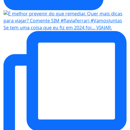
Se tem uma coisa que eu fiz em 2024 foi… VIAJAR.