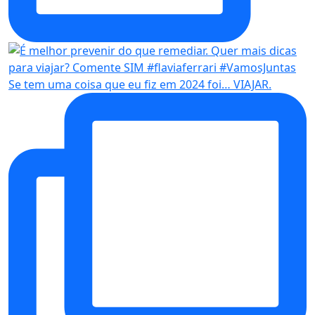
Se tem uma coisa que eu fiz em 2024 foi… VIAJAR.