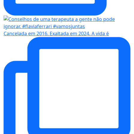
Cancelada em 2016. Exaltada em 2024. A vida é