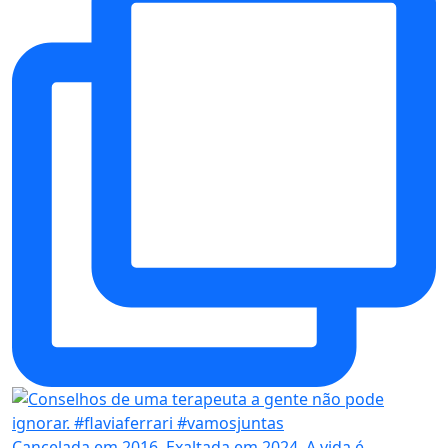
Cancelada em 2016. Exaltada em 2024. A vida é