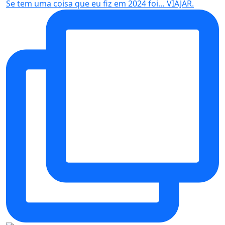
Se tem uma coisa que eu fiz em 2024 foi… VIAJAR.