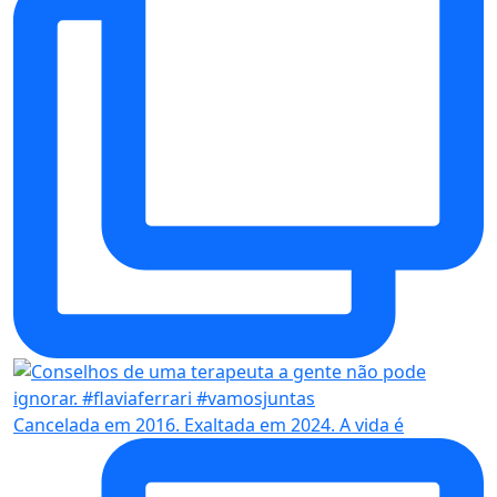
Cancelada em 2016. Exaltada em 2024. A vida é