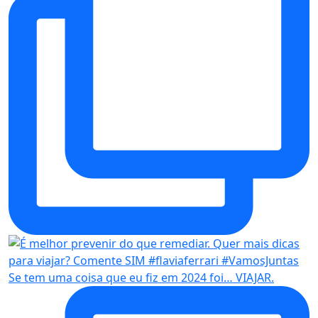
Se tem uma coisa que eu fiz em 2024 foi… VIAJAR.