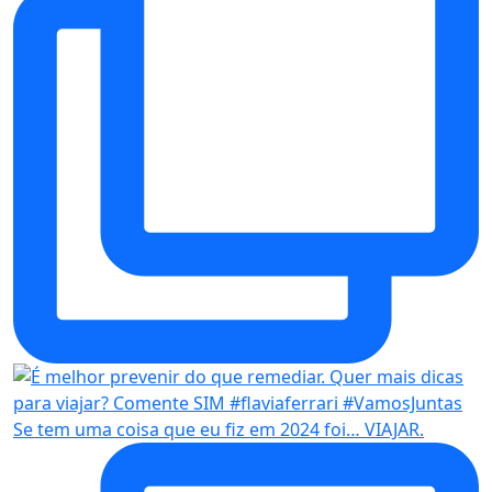
Se tem uma coisa que eu fiz em 2024 foi… VIAJAR.