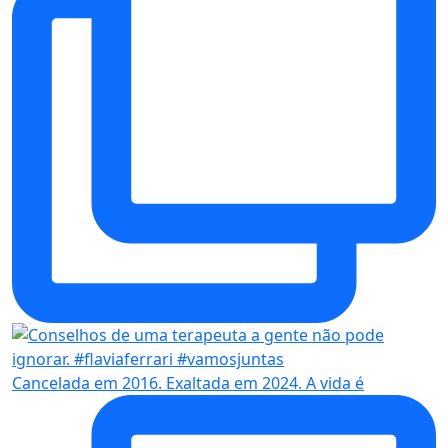
Cancelada em 2016. Exaltada em 2024. A vida é