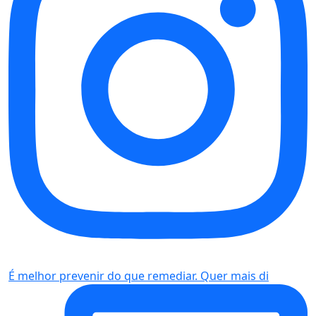
É melhor prevenir do que remediar. Quer mais di