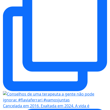
Cancelada em 2016. Exaltada em 2024. A vida é