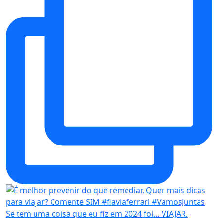
Se tem uma coisa que eu fiz em 2024 foi… VIAJAR.