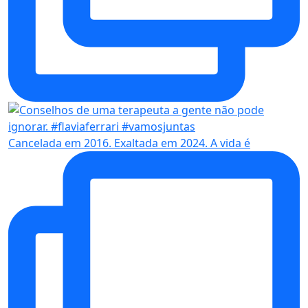
Cancelada em 2016. Exaltada em 2024. A vida é