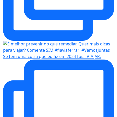
Se tem uma coisa que eu fiz em 2024 foi… VIAJAR.