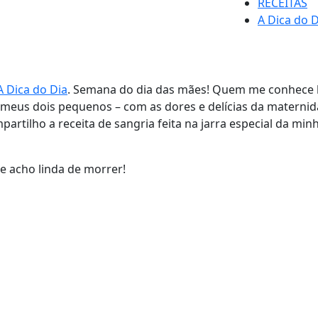
RECEITAS
A Dica do D
A Dica do Dia
. Semana do dia das mães! Quem me conhece 
eus dois pequenos – com as dores e delícias da maternida
partilho a receita de sangria feita na jarra especial da 
ue acho linda de morrer!