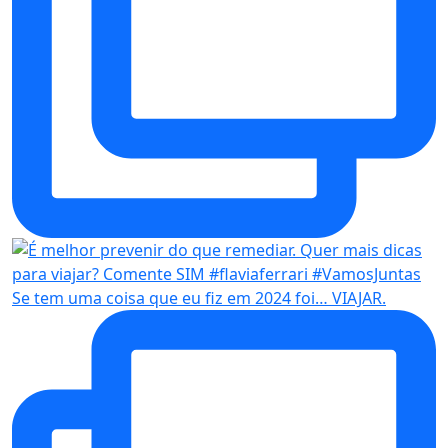
Se tem uma coisa que eu fiz em 2024 foi… VIAJAR.