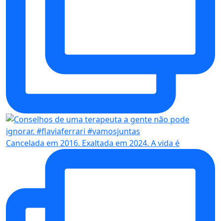
Cancelada em 2016. Exaltada em 2024. A vida é