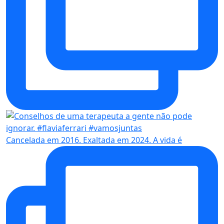
Cancelada em 2016. Exaltada em 2024. A vida é