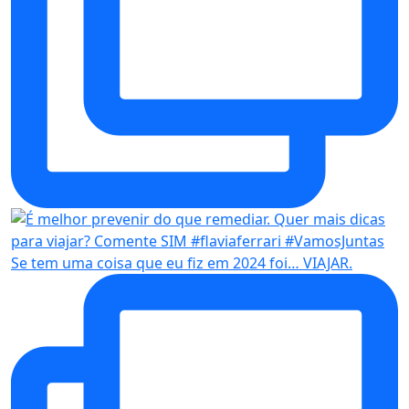
Se tem uma coisa que eu fiz em 2024 foi… VIAJAR.