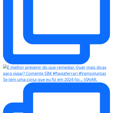
Se tem uma coisa que eu fiz em 2024 foi… VIAJAR.