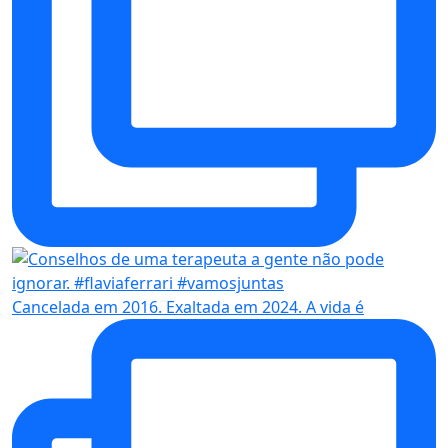
Cancelada em 2016. Exaltada em 2024. A vida é