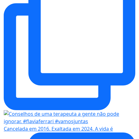
Cancelada em 2016. Exaltada em 2024. A vida é