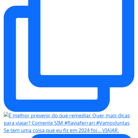
Se tem uma coisa que eu fiz em 2024 foi… VIAJAR.