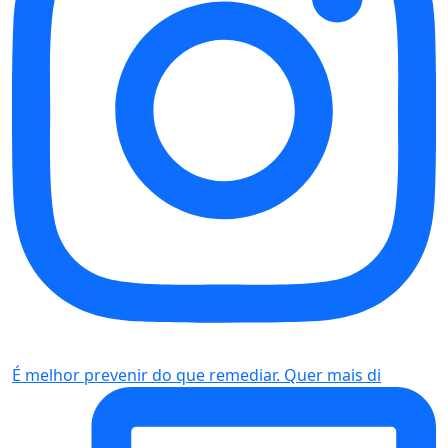
É melhor prevenir do que remediar. Quer mais di