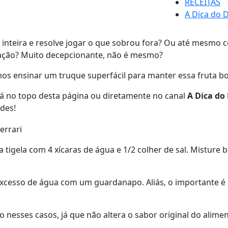
RECEITAS
A Dica do D
nteira e resolve jogar o que sobrou fora? Ou até mesmo c
idação? Muito decepcionante, não é mesmo?
amos ensinar um truque superfácil para manter essa fruta b
tá no topo desta página ou diretamente no canal
A Dica do
ades!
 tigela com 4 xícaras de água e 1/2 colher de sal. Misture
 excesso de água com um guardanapo. Aliás, o importante 
nesses casos, já que não altera o sabor original do alime