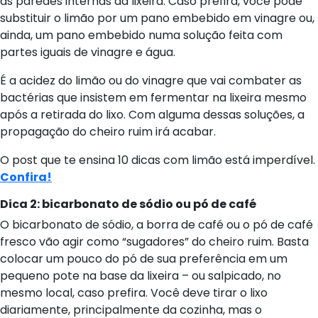
as paredes internas da lixeira. Caso prefira, você pode
substituir o limão por um pano embebido em vinagre ou,
ainda, um pano embebido numa solução feita com
partes iguais de vinagre e água.
É a acidez do limão ou do vinagre que vai combater as
bactérias que insistem em fermentar na lixeira mesmo
após a retirada do lixo. Com alguma dessas soluções, a
propagação do cheiro ruim irá acabar.
O post que te ensina 10 dicas com limão está imperdível.
Confira!
Dica 2: bicarbonato de sódio ou pó de café
O bicarbonato de sódio, a borra de café ou o pó de café
fresco vão agir como “sugadores” do cheiro ruim. Basta
colocar um pouco do pó de sua preferência em um
pequeno pote na base da lixeira – ou salpicado, no
mesmo local, caso prefira. Você deve tirar o lixo
diariamente, principalmente da cozinha, mas o