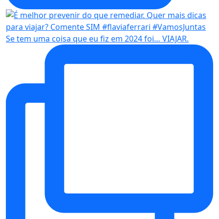
Se tem uma coisa que eu fiz em 2024 foi… VIAJAR.