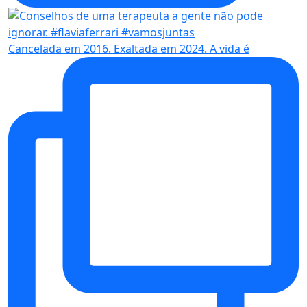
Cancelada em 2016. Exaltada em 2024. A vida é