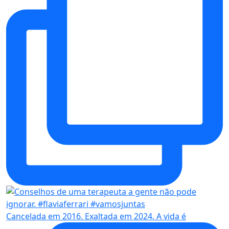
Cancelada em 2016. Exaltada em 2024. A vida é