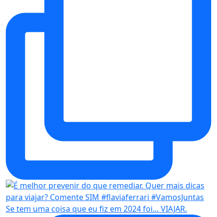
Se tem uma coisa que eu fiz em 2024 foi… VIAJAR.