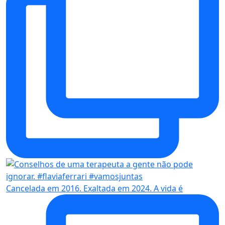
Cancelada em 2016. Exaltada em 2024. A vida é