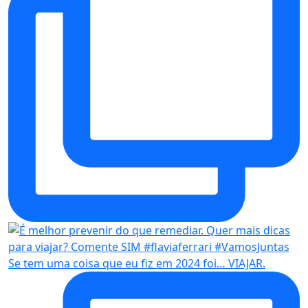
Se tem uma coisa que eu fiz em 2024 foi… VIAJAR.