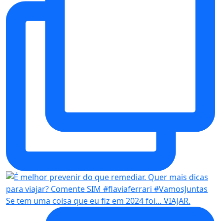
Se tem uma coisa que eu fiz em 2024 foi… VIAJAR.