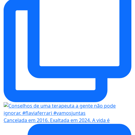
Cancelada em 2016. Exaltada em 2024. A vida é