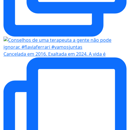
Cancelada em 2016. Exaltada em 2024. A vida é