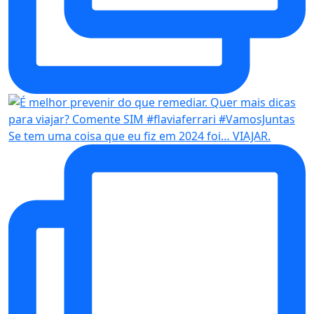
Se tem uma coisa que eu fiz em 2024 foi… VIAJAR.