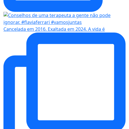
Cancelada em 2016. Exaltada em 2024. A vida é