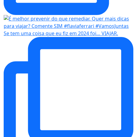
Se tem uma coisa que eu fiz em 2024 foi… VIAJAR.