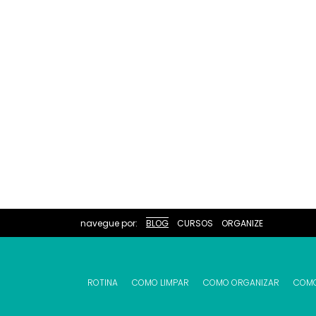
navegue por:
BLOG
CURSOS
ORGANIZE
ROTINA
COMO LIMPAR
COMO ORGANIZAR
COM