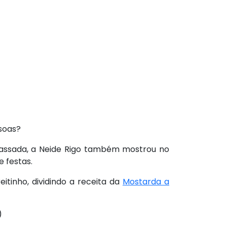
soas?
assada, a Neide Rigo também mostrou no
e festas.
tinho, dividindo a receita da
Mostarda a
)