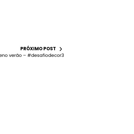
PRÓXIMO POST
leno verão – #desafiodecor3