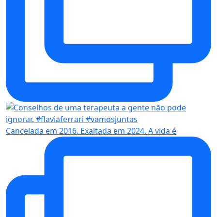
Cancelada em 2016. Exaltada em 2024. A vida é