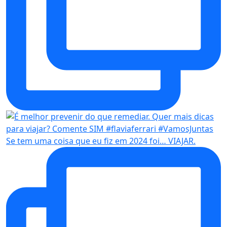
Se tem uma coisa que eu fiz em 2024 foi… VIAJAR.