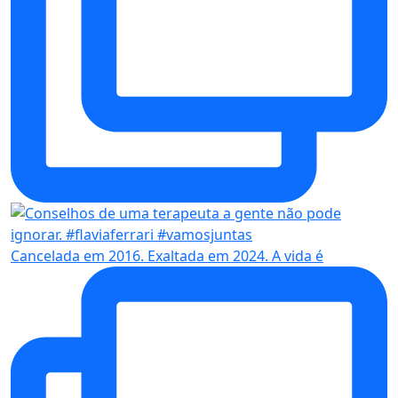
Cancelada em 2016. Exaltada em 2024. A vida é