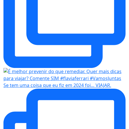
Se tem uma coisa que eu fiz em 2024 foi… VIAJAR.