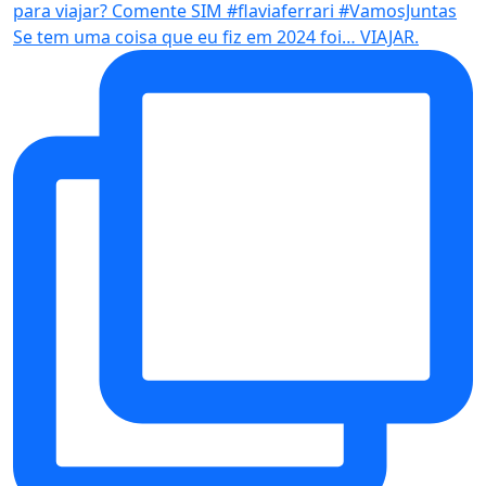
Se tem uma coisa que eu fiz em 2024 foi… VIAJAR.