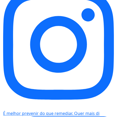
É melhor prevenir do que remediar. Quer mais di