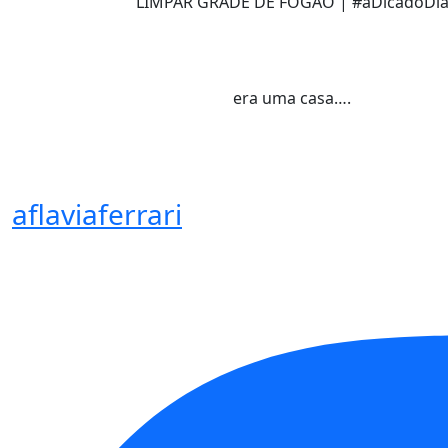
LIMPAR GRADE DE FOGÃO | #aDicadoDi
era uma casa….
aflaviaferrari