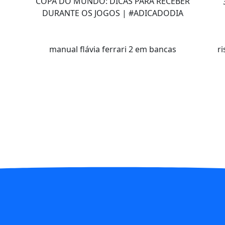
a
COPA DO MUNDO: DICAS PARA RECEBER
DURANTE OS JOGOS | #ADICADODIA
manual flávia ferrari 2 em bancas
r