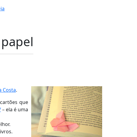
ia
 papel
a Costa
.
 cartões que
/
– ela é uma
lhor.
ivros.