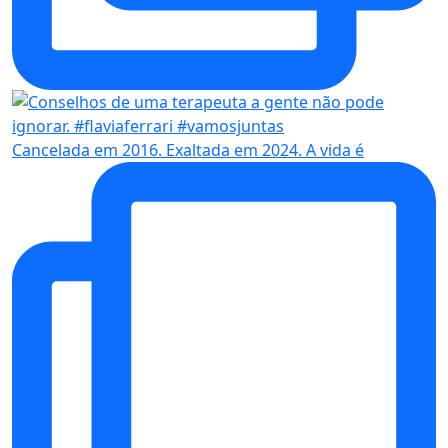
Cancelada em 2016. Exaltada em 2024. A vida é