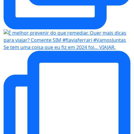
Se tem uma coisa que eu fiz em 2024 foi… VIAJAR.