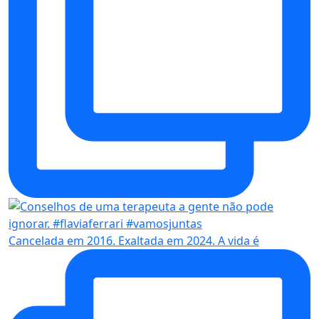
Cancelada em 2016. Exaltada em 2024. A vida é