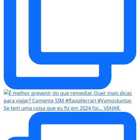
Se tem uma coisa que eu fiz em 2024 foi… VIAJAR.