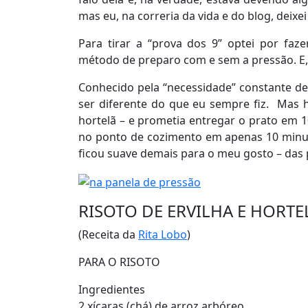
mas eu, na correria da vida e do blog, deix
Para tirar a “prova dos 9” optei por fa
método de preparo com e sem a pressão. E, 
Conhecido pela “necessidade” constante de
ser diferente do que eu sempre fiz. Mas h
hortelã – e prometia entregar o prato em 10
no ponto de cozimento em apenas 10 minuto
ficou suave demais para o meu gosto – das 
RISOTO DE ERVILHA E HORTE
(Receita da
Rita Lobo
)
PARA O RISOTO
Ingredientes
2 xícaras (chá) de arroz arbóreo