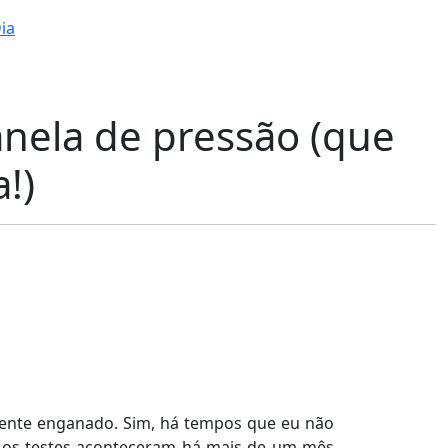
ia
anela de pressão (que
!)
amente enganado. Sim, há tempos que eu não
ue os testes aconteceram há mais de um mês