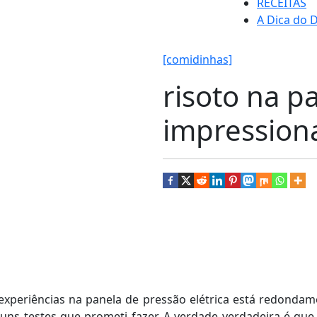
RECEITAS
A Dica do D
[comidinhas]
risoto na p
impressiona
experiências na panela de pressão elétrica está redond
lguns testes que prometi fazer. A verdade verdadeira é q