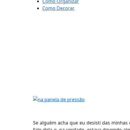
Como Organizar
Como Decorar
Se alguém acha que eu desisti das minhas 
falo dela e, na verdade, estava devendo a